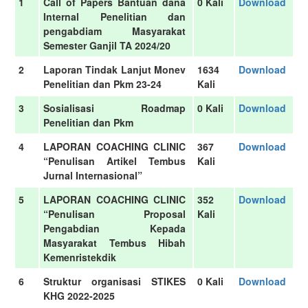
1
Call of Papers Bantuan dana
0 Kali
Download
Internal Penelitian dan
pengabdiam Masyarakat
Semester Ganjil TA 2024/20
2
Laporan Tindak Lanjut Monev
1634
Download
Penelitian dan Pkm 23-24
Kali
3
Sosialisasi Roadmap
0 Kali
Download
Penelitian dan Pkm
4
LAPORAN COACHING CLINIC
367
Download
“Penulisan Artikel Tembus
Kali
Jurnal Internasional”
5
LAPORAN COACHING CLINIC
352
Download
“Penulisan Proposal
Kali
Pengabdian Kepada
Masyarakat Tembus Hibah
Kemenristekdik
6
Struktur organisasi STIKES
0 Kali
Download
KHG 2022-2025