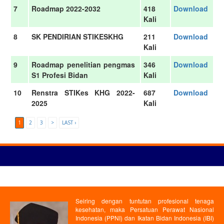
7
Roadmap 2022-2032
418
Download
Kali
8
SK PENDIRIAN STIKESKHG
211
Download
Kali
9
Roadmap penelitian pengmas
346
Download
S1 Profesi Bidan
Kali
10
Renstra STIKes KHG 2022-
687
Download
2025
Kali
1
2
3
>
LAST ›
Seiring dengan tuntutan profesional tenaga
kesehatan, maka Persatuan Perawat Nasional
Indonesia (PPNI) dan Ikatan Bidan Indonesia (IBI)