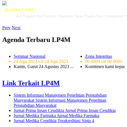
Headline LP4M
>> 4 Program Studi Instutut Kesehatan Karsa Husada Garut Memperoleh P
Prev
Next
Agenda Terbaru LP4M
Seminar Nasional
Zona Integritas
24 Agu 2023 s/d 24 Agu 2023
00 0000 s/d 00 0000
..
Kamis, Garut 24 Agustus 2023 ...
Komitmen kami kepada 
Link Terkait LP4M
Sistem Informasi Manajemen Penelitian Pengabdian
Masyarakat
Sistem Informasi Manajemen Penelitian
Pengabdian Masyarakat
Jurnal Prima Insan Cendikia
Jurnal Prima Insan Cendikia
Jurnal Medika Farmaka
Jurnal Medika Farmaka
Jurnal Medika Cendikia
Terakreditasi Sinta 4