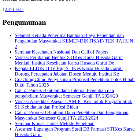
1
2
3
>
Last ›
Pengumuman
Selamat Kepada Penerima Bantuan Biaya Penelitian dan
Pengabdian Masyarakat KEMENDIKTISAINTEK TAHUN
2
Seminar Kesehatan Nasional Dan Call of Papers
Visitasi Perubahan Bentuk STIKes Karsa Husada Garut
Menjadi Institut Kesehatan Karsa Husada Garut De
Kepala LLDIKTI IV Puji STIKes Karsa Husada Garut:
Dorong Percepatan Jabatan Dosen Menuju Institut Ke
Coaching Clinic Penyusunan Proposal Penelitian Lolos Hibah
Dikti Tahun 2025
Call of Papers Bantuan dana Internal Penelitian dan
pengabdiam Masyarakat Semester Ganjil TA 2024/20
Visitasi Akreditasi Asesor LAM-PTKes untuk Program Studi
S1 Kebidanan dan Profesi Bidan
Call of Proposal Bantuan Dana Penelitian Dan Pengabdian
Masyarakat Semester Ganjil TA 2023/2024
Seminar Kupas Tuntas Metode Penelitian
Asesmen Lapangan Program Studi D3 Farmasi STIKes Karsa
Husada Garut