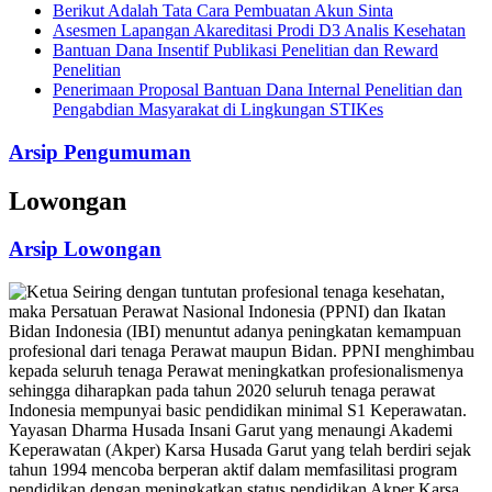
Berikut Adalah Tata Cara Pembuatan Akun Sinta
Asesmen Lapangan Akareditasi Prodi D3 Analis Kesehatan
Bantuan Dana Insentif Publikasi Penelitian dan Reward
Penelitian
Penerimaan Proposal Bantuan Dana Internal Penelitian dan
Pengabdian Masyarakat di Lingkungan STIKes
Arsip Pengumuman
Lowongan
Arsip Lowongan
Seiring dengan tuntutan profesional tenaga kesehatan,
maka Persatuan Perawat Nasional Indonesia (PPNI) dan Ikatan
Bidan Indonesia (IBI) menuntut adanya peningkatan kemampuan
profesional dari tenaga Perawat maupun Bidan. PPNI menghimbau
kepada seluruh tenaga Perawat meningkatkan profesionalismenya
sehingga diharapkan pada tahun 2020 seluruh tenaga perawat
Indonesia mempunyai basic pendidikan minimal S1 Keperawatan.
Yayasan Dharma Husada Insani Garut yang menaungi Akademi
Keperawatan (Akper) Karsa Husada Garut yang telah berdiri sejak
tahun 1994 mencoba berperan aktif dalam memfasilitasi program
pendidikan dengan meningkatkan status pendidikan Akper Karsa