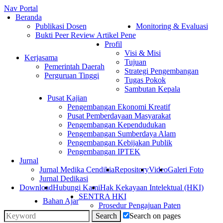
Nav Portal
Beranda
Publikasi Dosen
Monitoring & Evaluasi
Bukti Peer Review Artikel Pene
Profil
Visi & Misi
Kerjasama
Tujuan
Pemerintah Daerah
Strategi Pengembangan
Perguruan Tinggi
Tugas Pokok
Sambutan Kepala
Pusat Kajian
Pengembangan Ekonomi Kreatif
Pusat Pemberdayaan Masyarakat
Pengembangan Kependudukan
Pengembangan Sumberdaya Alam
Pengembangan Kebijakan Publik
Pengembangan IPTEK
Jurnal
Jurnal Medika Cendikia
Repository
Video
Galeri Foto
Jurnal Dedikasi
Download
Hubungi Kami
Hak Kekayaan Intelektual (HKI)
SENTRA HKI
Bahan Ajar
Prosedur Pengajuan Paten
Search on pages