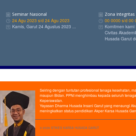
Seminar Nasional
Zona Integritas
24 Agu 2023 s/d 24 Agu 2023
00 0000 s/d 00
Kamis, Garut 24 Agustus 2023 ...
Komitmen kami 
Civitas Akadem
Husada Garut de
Seminar Nasional
Zona Integritas
24 Agu 2023 s/d 24 Agu 2023
00 0000 s/d 00
Seiring dengan tuntutan profesional tenaga kesehatan, m
Kamis, Garut 24 Agustus 2023 ...
Komitmen kami 
maupun Bidan. PPNI menghimbau kepada seluruh tenaga 
Civitas Akadem
Keperawatan.
Husada Garut de
Yayasan Dharma Husada Insani Garut yang menaungi Akad
meningkatkan status pendidikan Akper Karsa Husada Garu
© 2026 STIKES KARSA HUSADA GARUT