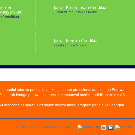
ajemen
Jurnal Prima Insan Cendikia
 Masyarakat
Jurnal Prima Insan Cendikia
 Penelitian
Jurnal Medika Cendikia
Terakreditasi Sinta 4
BI) menuntut adanya peningkatan kemampuan profesional dari tenaga Perawat
 seluruh tenaga perawat Indonesia mempunyai basic pendidikan minimal S1
94 mencoba berperan aktif dalam memfasilitasi program pendidikan dengan
FOLLOW STIKES KARSA HUSADA GARUT :