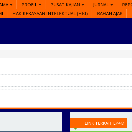
SAMA
PROFIL
PUSAT KAJIAN
JURNAL
REP
MI
HAK KEKAYAAN INTELEKTUAL (HKI)
BAHAN AJAR
LINK TERKAIT LP4M