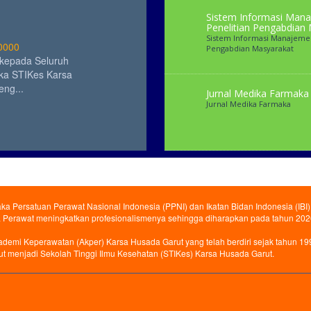
Sistem Informasi Man
Penelitian Pengabdian
Sistem Informasi Manajemen
 0000
Pengabdian Masyarakat
kepada Seluruh
ika STIKes Karsa
ng...
Jurnal Medika Farmaka
Jurnal Medika Farmaka
 0000
aka Persatuan Perawat Nasional Indonesia (PPNI) dan Ikatan Bidan Indonesia (I
kepada Seluruh
Perawat meningkatkan profesionalismenya sehingga diharapkan pada tahun 2020
ika STIKes Karsa
ng...
emi Keperawatan (Akper) Karsa Husada Garut yang telah berdiri sejak tahun 19
t menjadi Sekolah Tinggi Ilmu Kesehatan (STIKes) Karsa Husada Garut.