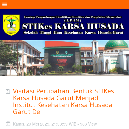
Visitasi Perubahan Bentuk STIKes
Karsa Husada Garut Menjadi
Institut Kesehatan Karsa Husada
Garut De
Kamis, 29 Mei 2025, 21:33:59 WIB - 966 View