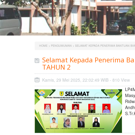
HOME
>
PENGUMUMAN
> SELAMAT KEPADA PENERIMA BANTUAN BIA
Selamat Kepada Penerima Ba
TAHUN 2
Kamis, 29 Mei 2025, 22:02:49 WIB - 810 View
LP4M
Masy
Ridwa
Andh
S.Tr.