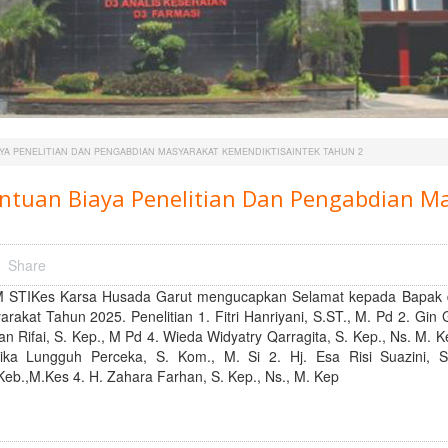
YA PENELITIAN DAN PENGABDIAN MASYARAKAT KEMENDIKTISAINTEK TAHUN 2
ntuan Biaya Penelitian Dan Pengabdian 
Share
 STIKes Karsa Husada Garut mengucapkan Selamat kepada Bapak da
arakat Tahun 2025. Penelitian 1. Fitri Hanriyani, S.ST., M. Pd 2. Gi
n Rifai, S. Kep., M Pd 4. Wieda Widyatry Qarragita, S. Kep., Ns. M.
ika Lungguh Perceka, S. Kom., M. Si 2. Hj. Esa Risi Suazini, S.
Keb.,M.Kes 4. H. Zahara Farhan, S. Kep., Ns., M. Kep