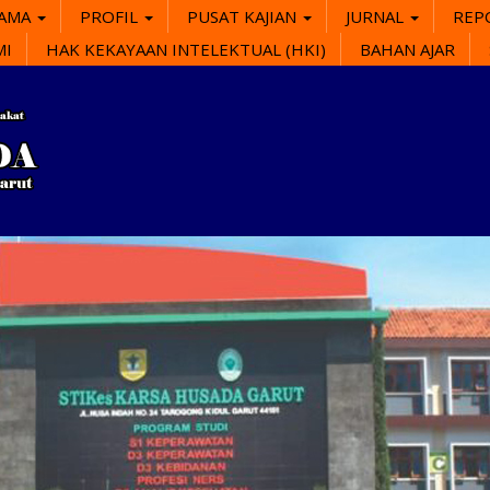
SAMA
PROFIL
PUSAT KAJIAN
JURNAL
REP
MI
HAK KEKAYAAN INTELEKTUAL (HKI)
BAHAN AJAR