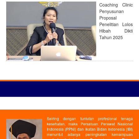
Coaching Clinic
Penyusunan
Proposal
Penelitian Lolos
Hibah Dikti
Tahun 2025
Seiring dengan tuntutan profesional tenaga
kesehatan, maka Persatuan Perawat Nasional
Indonesia (PPNI) dan Ikatan Bidan Indonesia (IBI)
menuntut adanya peningkatan kemampuan