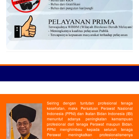
Seiring dengan tuntutan profesional tenaga
kesehatan, maka Persatuan Perawat Nasional
Indonesia (PPNI) dan Ikatan Bidan Indonesia (IBI)
menuntut adanya peningkatan kemampuan
profesional dari tenaga Perawat maupun Bidan.
PPNI menghimbau kepada seluruh tenaga
Perawat meningkatkan profesionalismenya